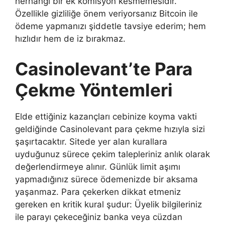
herhangi bir ek komisyon kesmemesidir.
Özellikle gizliliğe önem veriyorsanız Bitcoin ile
ödeme yapmanızı şiddetle tavsiye ederim; hem
hızlıdır hem de iz bırakmaz.
Casinolevant’te Para
Çekme Yöntemleri
Elde ettiğiniz kazançları cebinize koyma vakti
geldiğinde Casinolevant para çekme hızıyla sizi
şaşırtacaktır. Sitede yer alan kurallara
uyduğunuz sürece çekim talepleriniz anlık olarak
değerlendirmeye alınır. Günlük limit aşımı
yapmadığınız sürece ödemenizde bir aksama
yaşanmaz. Para çekerken dikkat etmeniz
gereken en kritik kural şudur: Üyelik bilgileriniz
ile parayı çekeceğiniz banka veya cüzdan