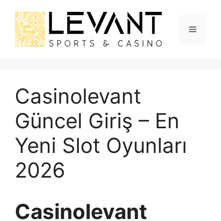
İçeriğe
atla
Menü
Casinolevant
Güncel Giriş – En
Yeni Slot Oyunları
2026
Casinolevant