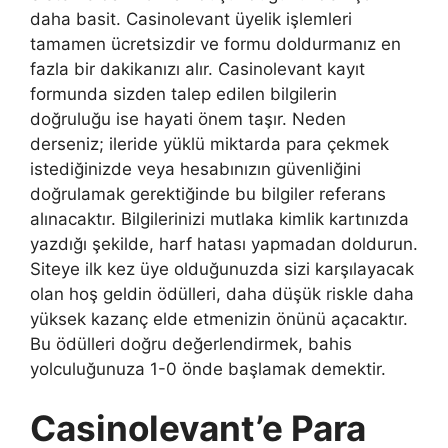
daha basit. Casinolevant üyelik işlemleri
tamamen ücretsizdir ve formu doldurmanız en
fazla bir dakikanızı alır. Casinolevant kayıt
formunda sizden talep edilen bilgilerin
doğruluğu ise hayati önem taşır. Neden
derseniz; ileride yüklü miktarda para çekmek
istediğinizde veya hesabınızın güvenliğini
doğrulamak gerektiğinde bu bilgiler referans
alınacaktır. Bilgilerinizi mutlaka kimlik kartınızda
yazdığı şekilde, harf hatası yapmadan doldurun.
Siteye ilk kez üye olduğunuzda sizi karşılayacak
olan hoş geldin ödülleri, daha düşük riskle daha
yüksek kazanç elde etmenizin önünü açacaktır.
Bu ödülleri doğru değerlendirmek, bahis
yolculuğunuza 1-0 önde başlamak demektir.
Casinolevant’e Para