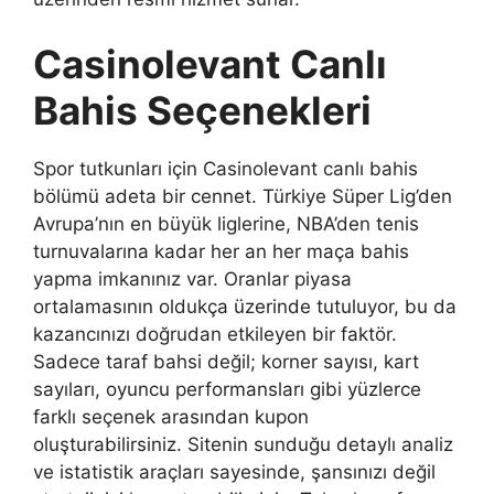
Casinolevant Canlı
Bahis Seçenekleri
Spor tutkunları için Casinolevant canlı bahis
bölümü adeta bir cennet. Türkiye Süper Lig’den
Avrupa’nın en büyük liglerine, NBA’den tenis
turnuvalarına kadar her an her maça bahis
yapma imkanınız var. Oranlar piyasa
ortalamasının oldukça üzerinde tutuluyor, bu da
kazancınızı doğrudan etkileyen bir faktör.
Sadece taraf bahsi değil; korner sayısı, kart
sayıları, oyuncu performansları gibi yüzlerce
farklı seçenek arasından kupon
oluşturabilirsiniz. Sitenin sunduğu detaylı analiz
ve istatistik araçları sayesinde, şansınızı değil