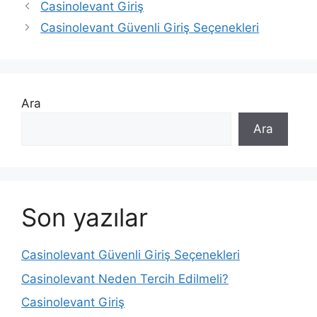
Casinolevant Giriş
Casinolevant Güvenli Giriş Seçenekleri
Ara
Ara
Son yazılar
Casinolevant Güvenli Giriş Seçenekleri
Casinolevant Neden Tercih Edilmeli?
Casinolevant Giriş