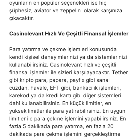
oyunların en popüler seçenekleri ise hiç
şüphesiz, aviator ve zeppelin olarak karşınıza
çıkacaktır.
Casinolevant Hızlı Ve Çeşitli Finansal İşlemler
Para yatırma ve çekme işlemleri konusunda
kendi kişisel deneyimlerinizi ya da sistemlerinizi
kullanabilirsiniz. Casinolevant hızlı ve çeşitli
finansal işlemler ile sizleri karşılayacaktır. Tether
gibi kripto para, papara, payfix gibi sanal
cüzdan, havale, EFT gibi, bankacılık işlemleri,
karekod ya da kredi kartı gibi diğer sistemleri
dahi kullanabilirsiniz. En küçük limitler, en
yüksek limitler ile para yatırabilirsiniz. En uygun
limitler ile para çekme işlemini yapabilirsiniz. En
fazla 5 dakikada para yatırma, en fazla 20
dakikada para çekme işlemini gerçekleştirme