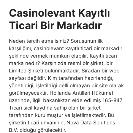
Casinolevant Kayıtlı
Ticari Bir Markadır
Neden tercih etmelisiniz? Sorusunun ilk
karşılığını, casinolevant kayıtlı ticari bir markadır
şeklinde vermek mümkün olabilir. Kayıtlı ticari
marka nedir? Karşınızda resmi bir şirket, bir
Limited Şirketi bulunmaktadır. Sıradan bir web
sayfası değildir. Kim tarafından hazırlandığı,
yönetildiği, işletildiği belli olmayan bir site olarak
görülmeyecektir. Hollanda Antilleri Hükümeti
üzerinde, ilgili bakanlıktan elde edilmiş 165-847
Ticari sicil kaydına sahip olan bir şirket
tarafından kurulmuştur ve işletilmektedir. Bu
şirketin ticari unvanının, Nova Data Solutions
B.V. olduğu görülecektir.