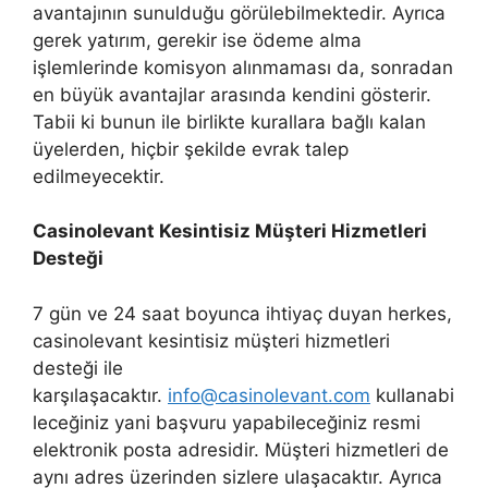
avantajının sunulduğu görülebilmektedir. Ayrıca
gerek yatırım, gerekir ise ödeme alma
işlemlerinde komisyon alınmaması da, sonradan
en büyük avantajlar arasında kendini gösterir.
Tabii ki bunun ile birlikte kurallara bağlı kalan
üyelerden, hiçbir şekilde evrak talep
edilmeyecektir.
Casinolevant Kesintisiz Müşteri Hizmetleri
Desteği
7 gün ve 24 saat boyunca ihtiyaç duyan herkes,
casinolevant kesintisiz müşteri hizmetleri
desteği ile
karşılaşacaktır.
info@casinolevant.com
kullanabi
leceğiniz yani başvuru yapabileceğiniz resmi
elektronik posta adresidir. Müşteri hizmetleri de
aynı adres üzerinden sizlere ulaşacaktır. Ayrıca