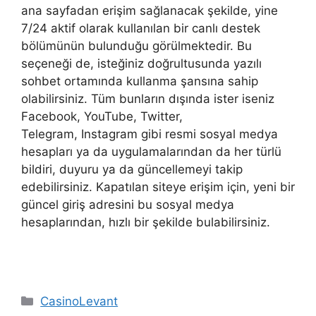
ana sayfadan erişim sağlanacak şekilde, yine
7/24 aktif olarak kullanılan bir canlı destek
bölümünün bulunduğu görülmektedir. Bu
seçeneği de, isteğiniz doğrultusunda yazılı
sohbet ortamında kullanma şansına sahip
olabilirsiniz. Tüm bunların dışında ister iseniz
Facebook, YouTube, Twitter,
Telegram, Instagram gibi resmi sosyal medya
hesapları ya da uygulamalarından da her türlü
bildiri, duyuru ya da güncellemeyi takip
edebilirsiniz. Kapatılan siteye erişim için, yeni bir
güncel giriş adresini bu sosyal medya
hesaplarından, hızlı bir şekilde bulabilirsiniz.
Kategoriler
CasinoLevant