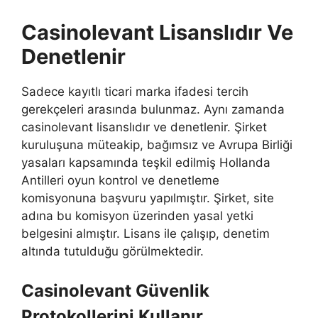
Casinolevant Lisanslıdır Ve
Denetlenir
Sadece kayıtlı ticari marka ifadesi tercih
gerekçeleri arasında bulunmaz. Aynı zamanda
casinolevant lisanslıdır ve denetlenir. Şirket
kuruluşuna müteakip, bağımsız ve Avrupa Birliği
yasaları kapsamında teşkil edilmiş Hollanda
Antilleri oyun kontrol ve denetleme
komisyonuna başvuru yapılmıştır. Şirket, site
adına bu komisyon üzerinden yasal yetki
belgesini almıştır. Lisans ile çalışıp, denetim
altında tutulduğu görülmektedir.
Casinolevant Güvenlik
Protokollerini Kullanır